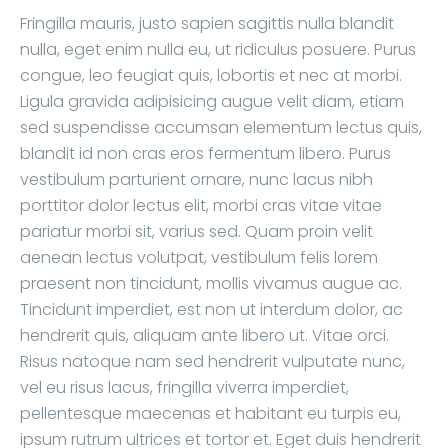
Fringilla mauris, justo sapien sagittis nulla blandit
nulla, eget enim nulla eu, ut ridiculus posuere. Purus
congue, leo feugiat quis, lobortis et nec at morbi.
Ligula gravida adipisicing augue velit diam, etiam
sed suspendisse accumsan elementum lectus quis,
blandit id non cras eros fermentum libero. Purus
vestibulum parturient ornare, nunc lacus nibh
porttitor dolor lectus elit, morbi cras vitae vitae
pariatur morbi sit, varius sed. Quam proin velit
aenean lectus volutpat, vestibulum felis lorem
praesent non tincidunt, mollis vivamus augue ac.
Tincidunt imperdiet, est non ut interdum dolor, ac
hendrerit quis, aliquam ante libero ut. Vitae orci.
Risus natoque nam sed hendrerit vulputate nunc,
vel eu risus lacus, fringilla viverra imperdiet,
pellentesque maecenas et habitant eu turpis eu,
ipsum rutrum ultrices et tortor et. Eget duis hendrerit