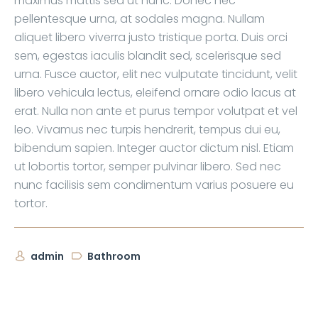
maximus mattis sed ut nunc. Donec nec
pellentesque urna, at sodales magna. Nullam
aliquet libero viverra justo tristique porta. Duis orci
sem, egestas iaculis blandit sed, scelerisque sed
urna. Fusce auctor, elit nec vulputate tincidunt, velit
libero vehicula lectus, eleifend ornare odio lacus at
erat. Nulla non ante et purus tempor volutpat et vel
leo. Vivamus nec turpis hendrerit, tempus dui eu,
bibendum sapien. Integer auctor dictum nisl. Etiam
ut lobortis tortor, semper pulvinar libero. Sed nec
nunc facilisis sem condimentum varius posuere eu
tortor.
admin
Bathroom