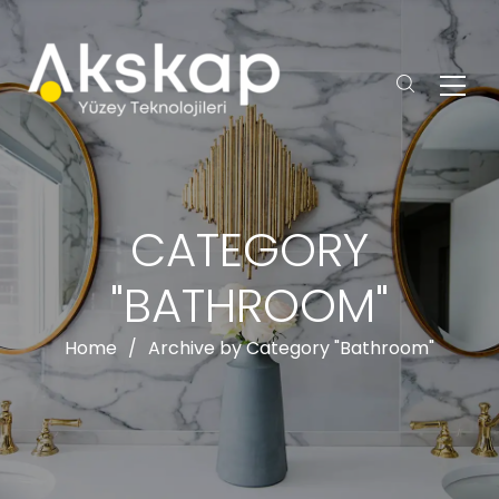
CATEGORY
"BATHROOM"
Home
/
Archive by Category "Bathroom"