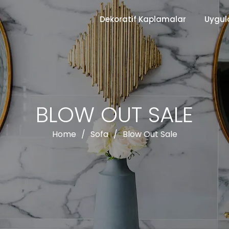
Dekoratif Kaplamalar
Uygul
BLOW OUT SALE
Home
/
Sofa
/
Blow Out Sale